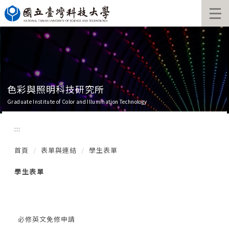
跳
到
主
要
內
容
區
色彩與照明科技研究所
Graduate Institute of Color and Illumination Technology
:::
首頁
表單與連結
學生表單
學生表單
必修英文免修申請