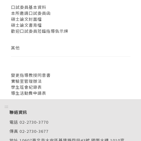
口試委員基本資料
本所邀請口試委員函
碩士論文封面檔
碩士論文書背檔
歡迎口試委員蒞臨指導告示牌
其他
變更指導教授同意書
實驗室管理辦法
學生班會紀錄表
導生活動費申請表
:::
聯絡資訊
電話 02-2730-3770
傳真 02-2730-3677
地址 10607臺北市大安區基隆路四段43號 國際大樓 1010室