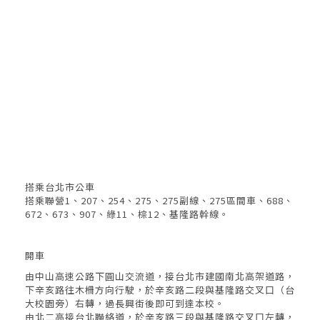
搭乘台北市公車
搭乘聯營1、207、254、275、275副線、275區間車、688、
672、673、907、綠11、棕12、基隆路幹線。
開車
由中山高速公路下圓山交流道，接台北市建國南北高架道路，
下辛亥路往木柵方向行駛，於辛亥路二段與基隆路交叉口（台
大校園旁）右轉，過長興街後即可到達本校。
由北二高接台北聯絡道，於辛亥路三段與基隆路交叉口左轉，