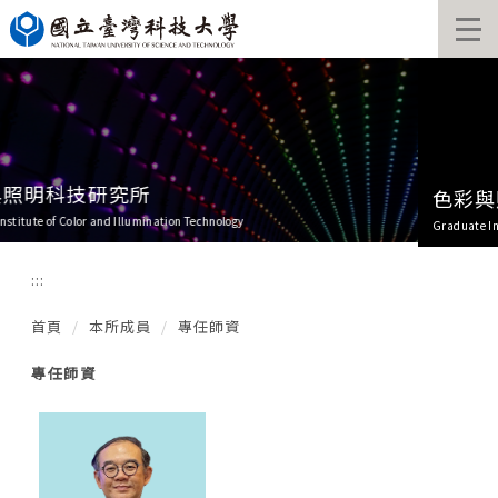
跳
到
主
要
內
容
區
色彩與照明科技研究所
Graduate Institute of Color and Illumination Technology
:::
首頁
本所成員
專任師資
專任師資