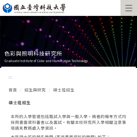
跳
到
主
要
內
容
區
色彩與照明科技研究所
Graduate Institute of Color and Illumination Technology
:::
首頁
招生與研究
碩士班招生
碩士班招生
本所的入學管道包括甄試入學與一般入學。兩者的報考方式均
採用書面資料審查以及面試。有關本校研究所入學相關注意事
項請見
教務處入學資訊
。
本所碩士班的報名時間 (寄送書面資料的時間) 如下：