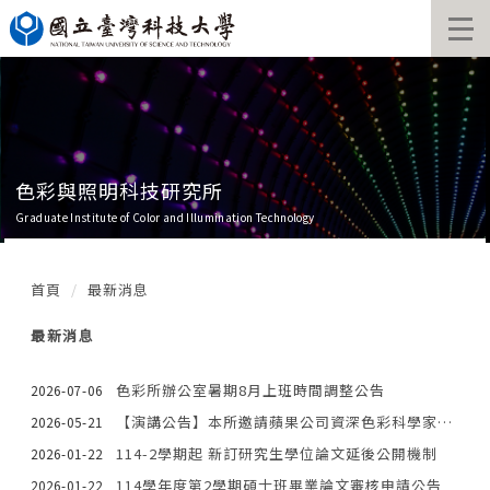
跳
到
主
要
內
容
區
色彩與照明科技研究所
Graduate Institute of Color and Illumination Technology
首頁
最新消息
最新消息
色彩所辦公室暑期8月上班時間調整公告
2026-07-06
【演講公告】本所邀請蘋果公司資深色彩科學家Dr. Francisco Imai到校演講
2026-05-21
114-2學期起 新訂研究生學位論文延後公開機制
2026-01-22
114學年度第2學期碩士班畢業論文審核申請公告
2026-01-22