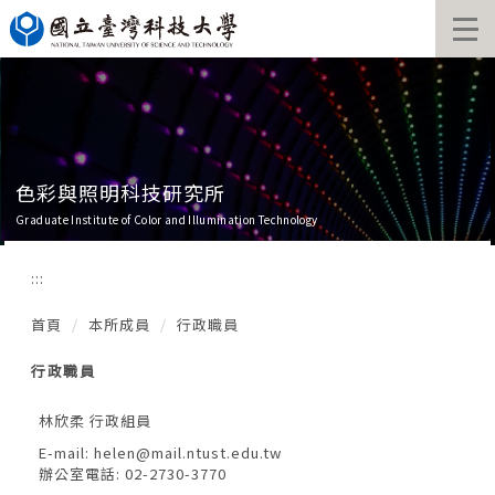
跳
到
主
要
內
容
區
色彩與照明科技研究所
Graduate Institute of Color and Illumination Technology
:::
首頁
本所成員
行政職員
行政職員
林欣柔 行政組員
E-mail:
helen@mail.ntust.edu.tw
辦公室電話: 02-2730-3770