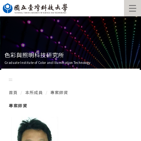
跳
到
主
要
內
容
區
色彩與照明科技研究所
Graduate Institute of Color and Illumination Technology
:::
首頁
本所成員
專案師資
專案師資