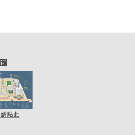
圖
圖請點此