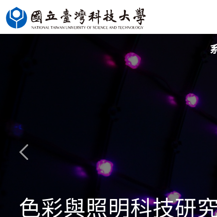
跳
到
主
要
內
容
區
色彩與照明科技研究