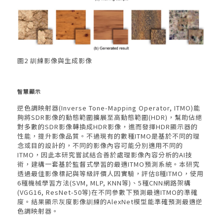
圖2 訓練影像與生成影像
智慧顯示
逆色調映射器(Inverse Tone-Mapping Operator, ITMO)能
夠將SDR影像的動態範圍擴展至高動態範圍(HDR)，幫助佔絕
對多數的SDR影像轉換成HDR影像，進而發揮HDR顯示器的
性能，提升影像品質。不過現有的數種ITMO是基於不同的理
念或目的設計的，不同的影像內容可能分別適用不同的
ITMO，因此本研究嘗試結合善於處理影像內容分析的AI技
術，建構一套基於監督式學習的最適ITMO預測系統。本研究
透過最佳影像標記與等級評價人因實驗，評估8種ITMO，使用
6種機械學習方法(SVM, MLP, KNN等)、5種CNN網路架構
(VGG16, ResNet-50等)在不同參數下預測最適ITMO的準確
度。結果顯示灰度影像訓練的AlexNet模型能準確預測最適逆
色調映射器。