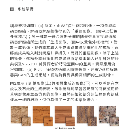
圖1 系統架構
訓練流程如圖1-(a) 所示，由VAE產生兩種影像，一種是經編
碼器壓縮、解碼器解壓縮後得到的「重建影像」 (圖中以紅色
外框標示)；另一種是一符合高斯分佈的隨機張量直接經過解
碼器解壓縮所生成的「生成影像」(圖中以黃色外框標示)。對
於生成影像，我們將其輸入生成網路來得到細節化的成果，再
將該成果輸入判別網路計算損失。而對於重建影像，除了上述
的損失，還額外將細節化的成果與原始樣本輸入已訓練好的經
典模型VGG19，計算兩者於特徵空間中的差異。實際應用流
程如圖1- (b) 所示，僅須透過輸入隨機張量，經由VAE的解碼
器與GAN的生成網路，便能夠得到具備高細節的生成影像。
圖2展示了訓練影像(上)與隨機生成的影像(下)，可以看到在木
紋以及石紋的生成表現，該系統能夠學習各尺度的特徵並用於
重構影像產生高仿真的影像。雖然在細節部分無法達到與訓練
樣本一樣的細緻，但仍具備了一定的水準及潛力。