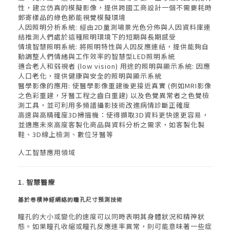
性，建立仿真的模擬影像，提供跨國工商設計一個不需要耗時
郵寄樣品的綠色節能視覺模擬環境
人因照明分析系統: 經由2D量測場景光色分佈與人因資料庫連
結推測人們處於這種照明環境下的短期與長期感受
情境智慧照明系統: 將照明特性與人因反應連結，提供能夠自
動調整人們情緒與工作效率的智慧型LED照明系統
適合老人和弱視者 (low vision) 用途的照明與顯示系統: 因應
人口老化，提供健康與安全的照明與顯示系統
醫學影像的應用: 使醫學影像重建後更接近真實 (例如MRI影像
之色彩重建，牙醫工程之齒白重建) 以及色覺異常者之色覺檢
測工具，並可利用多頻譜攝影技術改進病情診斷正確度
高速與高精確度3D掃描機：使得擷取3D資料更快速更容易，
並適應未來高度客製化商品與資料分析之需求，如客製化製
鞋、3D線上檢測、數位牙醫等
人工智慧應用領域
1. 智慧醫療
基於卷積神經網絡的瞳孔尺寸預測技術
瞳孔的大小或變化的速度可以同時表明其身體狀況和精神狀
態。如果瞳孔收縮或瞳孔反應速率異常，則可能意味著一些症