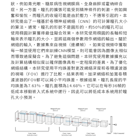
狀，例如青光眼、糖尿病性視網膜病、全身麻醉或霍納綜合
症。另一方面，瞳孔的擴張可能受到精神條件的刺激，例如興
奮和愉悅，而瞳孔的收縮可能是由於壓力、不適等引起的。本
研究提出了一種基於卷積神經網絡（CNN）的可計算瞳孔大小
的算法。通常，瞳孔的形狀不是圓形的，約50％的瞳孔可以
使用橢圓計算獲得最佳擬合效果。本研究使用橢圓的長軸和短
軸來表示瞳孔的大小，並將這兩個參數用作網絡的輸出。關於
網絡的輸入，數據集來自視頻（連續幀）。如果從視頻中獲取
每一幀並使用它們來訓練CNN模型，則可能會因為圖像太相似
而導致過度擬合。為了避免這個問題，本研究使用數據擴充以
及計算結構相似度以確保圖像具有一定程度的差異。為了優化
網絡結構，本研究使用平均誤差對更改網絡深度和卷積濾波器
的視場（FOV）進行了比較。結果表明，加深網絡和加寬卷積
濾波器的FOV都可以減小平均誤差。根據結果，瞳孔長度的平
均誤差為7.63％，瞳孔面積為14.68％。它可以在每秒36幀的
低成本移動嵌入式系統中運行，因此可以將低成本系統用於瞳
孔大小預測。