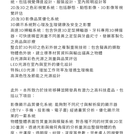
統，包括視覺傳達設計、服裝設計、室內照明設計等
2D及3D之色彩視覺系統：包括靜態、動態影像、3D影像等視
覺評估
2D及3D影像品質優化系統
3D顯示系統對心理及生理健康及安全之影響
高速3D掃瞄系統：包含快速3D足型掃瞄器、牙科專用3D掃描
器，可快速精密測量不同差異之足型與牙齒尺寸，發展客製化
之商品與診療
整合於3D列印之色彩外貌之複製重現技術：包含擬真的擷取
物體色外貌，建立標準材質資料與輸出逼真之物體
白光源與彩色光源之測量與品質評估
LED光源在室內與室外的優化設計
特殊LED光源：增加工作效率及增進生理機能
高演色性及節能之光源設計
此外，本所致力於技術移轉並開發具有潛力之高科技產品，包
括以下項目：
影像顯示品質優化系統: 能夠對不同尺寸與解析度的顯示器
(含TV、手機、投影機、電子書) 經過畫質分析，優化顯示效
果的一套系統
物體整體表面性質量測與模擬系統: 對各種不同的材質做2D至
3D量測，透過光影與幾何角度的分析量測出整個物體的色
度、光澤度、透明度、紋理、深度等參數，並考慮人因視覺特